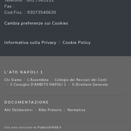
Telefono : 081.7963222
Fax :
Cod.Fisc. : 93073540630
Cambia preferenze sui Cookies
Informativa sulla Privacy
Cookie Policy
L'ATO NAPOLI 1
Chi Siamo
L'Assemblea
Collegio dei Revisori dei Conti
Il Consiglio D'AMBITO NAPOLI 1
Il Direttore Generale
DOCUMENTAZIONE
Atti Deliberativi
Albo Pretorio
Normativa
Sito web realizzato da
PubblisitiWEB.it