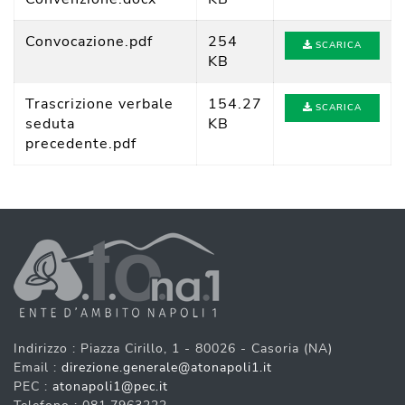
Convocazione.
pdf
254
SCARICA
KB
Trascrizione verbale
154.27
SCARICA
seduta
KB
precedente.
pdf
Indirizzo : Piazza Cirillo, 1 - 80026 - Casoria (NA)
Email :
direzione.generale@atonapoli1.it
PEC :
atonapoli1@pec.it